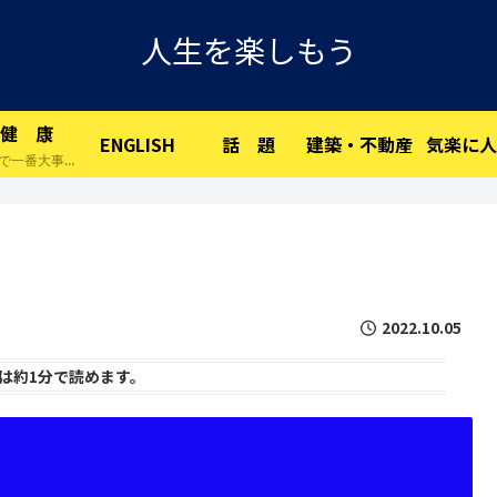
人生を楽しもう
健 康
ENGLISH
話 題
建築・不動産
気楽に人
人生で一番大事な物です。
2022.10.05
は
約1分
で読めます。