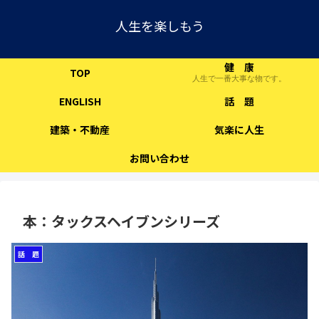
人生を楽しもう
健 康
TOP
人生で一番大事な物です。
ENGLISH
話 題
建築・不動産
気楽に人生
お問い合わせ
本：タックスヘイブンシリーズ
話 題