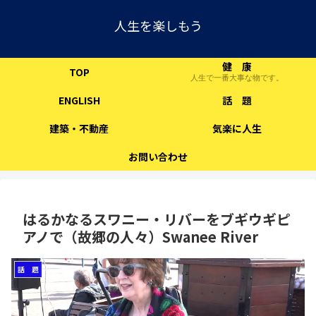
人生を楽しもう
健 康
TOP
人生で一番大事な物です。
ENGLISH
話 題
建築・不動産
気楽に人生
お問い合わせ
はるかなるスワニー・リバーをブギウギピ
アノで（故郷の人々）Swanee River
話 題