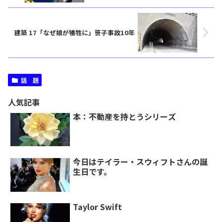
建築 17「なぜ娘が犠牲に」笹子事故10年
話 題
人気記事
本：不動産を持とうシリーズ
今日はテイラー・スウィフトさんの誕
生日です。
Taylor Swift