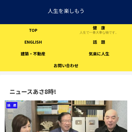
人生を楽しもう
健 康
TOP
人生で一番大事な物です。
ENGLISH
話 題
建築・不動産
気楽に人生
お問い合わせ
ニュースあさ8時!
話 題