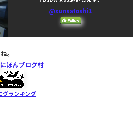
@sunsatoshi1
てね。
にほんブログ村
ログランキング