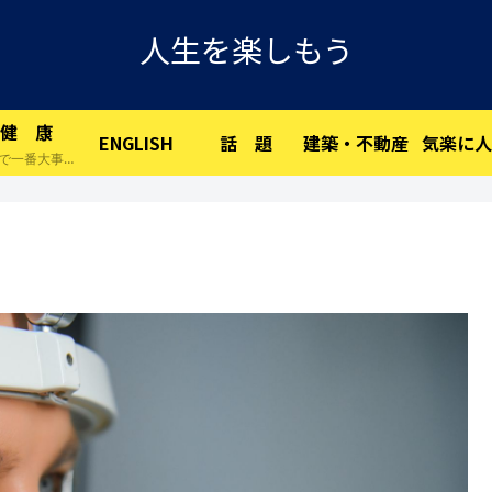
人生を楽しもう
健 康
ENGLISH
話 題
建築・不動産
気楽に人
人生で一番大事な物です。