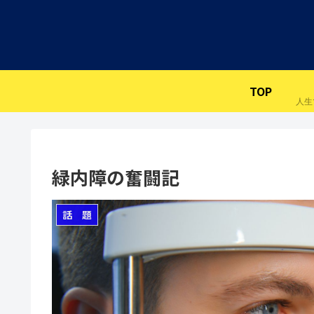
TOP
緑内障の奮闘記
話 題