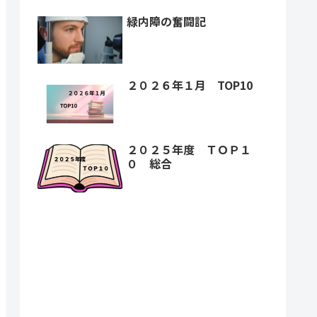
緑内障の奮闘記
２０２６年１月 TOP10
２０２５年度 ＴＯＰ１
０ 総合