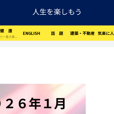
人生を楽しもう
健 康
ENGLISH
話 題
建築・不動産
気楽に人
人生で一番大事な物です。