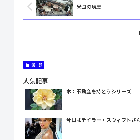
米国の現実
T
話 題
人気記事
本：不動産を持とうシリーズ
今日はテイラー・スウィフトさ