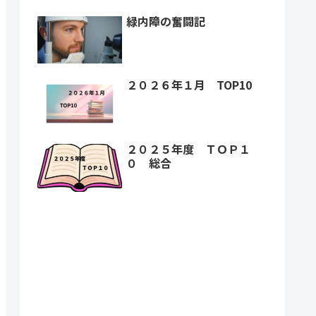
緑内障の奮闘記
２０２６年１月 TOP10
２０２５年度 ＴＯＰ１
０ 総合