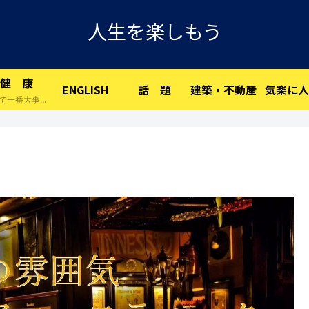
人生を楽しもう
健 康
ENGLISH
話 題
建築・不動産
気楽に人
人生で一番大事な物です。