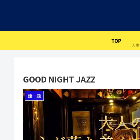
TOP
GOOD NIGHT JAZZ
話 題