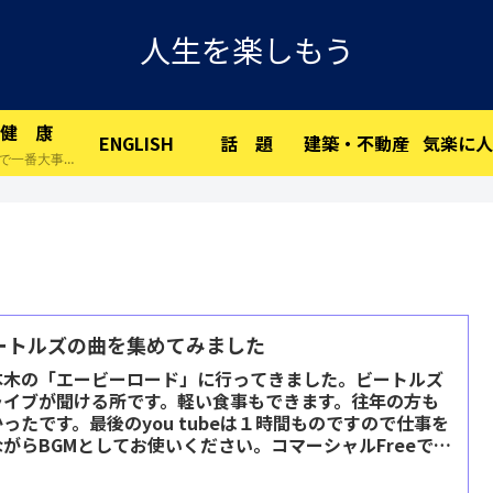
人生を楽しもう
健 康
ENGLISH
話 題
建築・不動産
気楽に人
人生で一番大事な物です。
ートルズの曲を集めてみました
本木の「エービーロード」に行ってきました。ビートルズ
ライブが聞ける所です。軽い食事もできます。往年の方も
ったです。最後のyou tubeは１時間ものですので仕事を
ながらBGMとしてお使いください。コマーシャルFreeで
h! ...