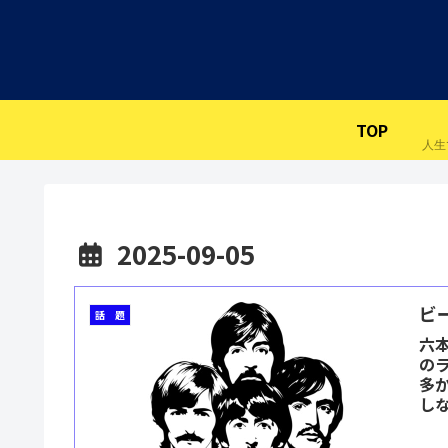
TOP
2025-09-05
ビ
話 題
六
の
多か
し
す。O