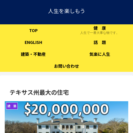
人生を楽しもう
健 康
TOP
人生で一番大事な物です。
ENGLISH
話 題
建築・不動産
気楽に人生
お問い合わせ
テキサス州最大の住宅
建 築