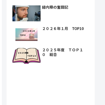
緑内障の奮闘記
２０２６年１月 TOP10
２０２５年度 ＴＯＰ１
０ 総合