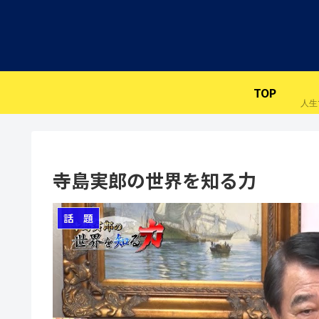
TOP
寺島実郎の世界を知る力
話 題