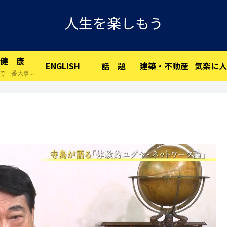
人生を楽しもう
健 康
ENGLISH
話 題
建築・不動産
気楽に人
人生で一番大事な物です。