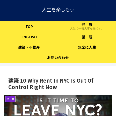
人生を楽しもう
健 康
TOP
人生で一番大事な物です。
ENGLISH
話 題
建築・不動産
気楽に人生
お問い合わせ
建築 10 Why Rent In NYC Is Out Of
Control Right Now
建 築