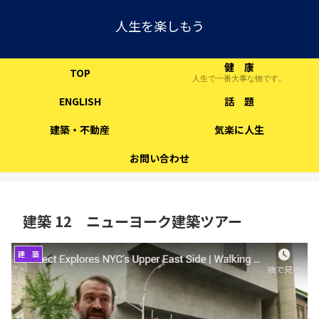
人生を楽しもう
健 康
TOP
人生で一番大事な物です。
ENGLISH
話 題
建築・不動産
気楽に人生
お問い合わせ
建築 12 ニューヨーク建築ツアー
建 築