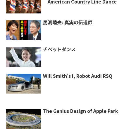
American Country Line Dance
馬渕睦夫: 真実の伝道師
チベットダンス
Will Smith's I, Robot Audi RSQ
The Genius Design of Apple Park