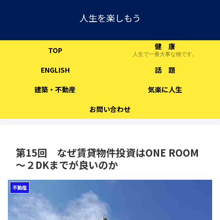
人生を楽しもう
健 康
TOP
人生で一番大事な物です。
ENGLISH
話 題
建築・不動産
気楽に人生
お問い合わせ
第15回 なぜ賃貸物件投資はONE ROOM
～２DKまでが良いのか
不動産