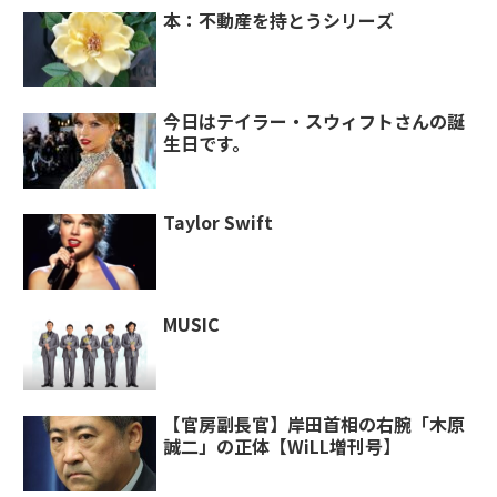
本：不動産を持とうシリーズ
今日はテイラー・スウィフトさんの誕
生日です。
Taylor Swift
MUSIC
【官房副長官】岸田首相の右腕「木原
誠二」の正体【WiLL増刊号】