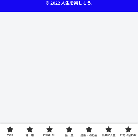
© 2022 人生を楽しもう.
TOP
健 康
ENGLISH
話 題
建築・不動産
気楽に人生
お問い合わせ