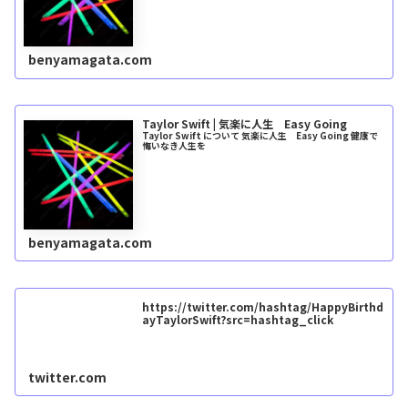
benyamagata.com
Taylor Swift | 気楽に人生 Easy Going
Taylor Swift について 気楽に人生 Easy Going 健康で
悔いなき人生を
benyamagata.com
https://twitter.com/hashtag/HappyBirthd
ayTaylorSwift?src=hashtag_click
twitter.com