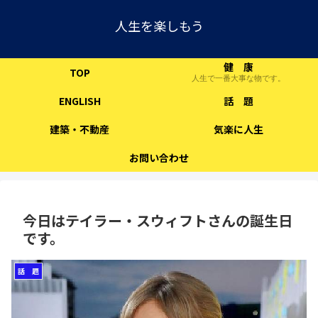
人生を楽しもう
健 康
TOP
人生で一番大事な物です。
ENGLISH
話 題
建築・不動産
気楽に人生
お問い合わせ
今日はテイラー・スウィフトさんの誕生日
です。
話 題