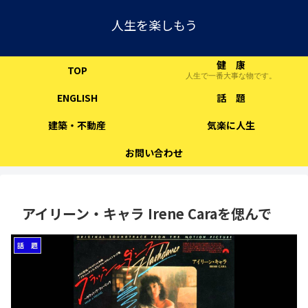
人生を楽しもう
健 康
TOP
人生で一番大事な物です。
ENGLISH
話 題
建築・不動産
気楽に人生
お問い合わせ
アイリーン・キャラ Irene Caraを偲んで
話 題